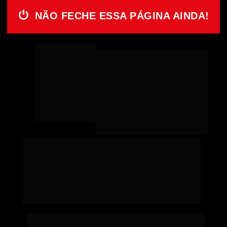
⏻
NÃO FECHE ESSA PÁGINA AINDA!
FALTA POUCO PARA 
CONCLUIR SEU CADASTRO 
NA LISTA VIP DA BLACK 
FRIDAY
Clique no Botão Abaixo
 para entrar no 