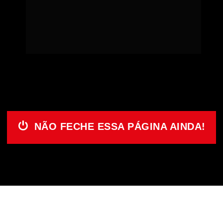
GRUPO VIP
 e ter acesso a 
maior
 e 
melhor 
oportunidade DO ANO
 para você
se 
tornar um Especialista em Departamento 
Pessoal!
⏻
NÃO FECHE ESSA PÁGINA AINDA!